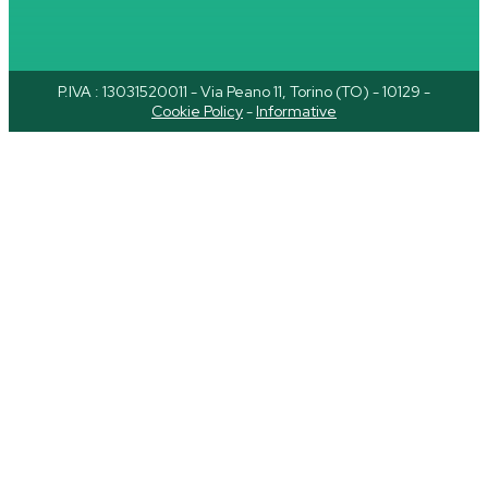
P.IVA : 13031520011 - Via Peano 11, Torino (TO) - 10129 -
Cookie Policy
-
Informative