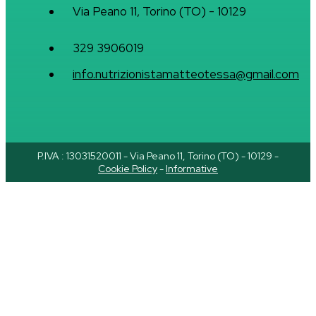
Via Peano 11, Torino (TO) - 10129
329 3906019
info.nutrizionistamatteotessa@gmail.com
P.IVA : 13031520011 - Via Peano 11, Torino (TO) - 10129 -
Cookie Policy
-
Informative